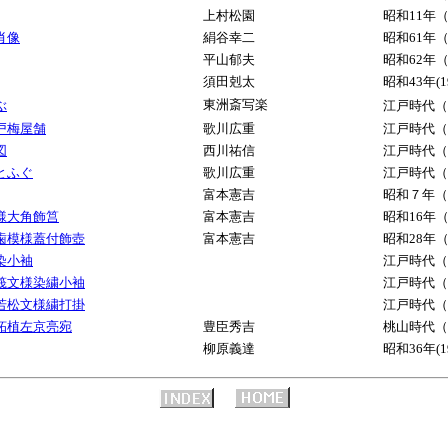
上村松園
昭和11年（
肖像
絹谷幸二
昭和61年（
平山郁夫
昭和62年（
須田剋太
昭和43年(19
東洲斎写楽
ぶ
江戸時代（1
戸梅屋舗
歌川広重
江戸時代（1
図
西川祐信
江戸時代（
とふぐ
歌川広重
江戸時代（
富本憲吉
昭和７年（1
様大角飾筥
富本憲吉
昭和16年（
歯模様蓋付飾壺
富本憲吉
昭和28年（
染小袖
江戸時代（
筏文様染繍小袖
江戸時代（
若松文様繍打掛
江戸時代（
柘植左京亮宛
豊臣秀吉
桃山時代（1
柳原義達
昭和36年(19