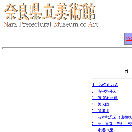
20
作 
１ 秋冬山水図
2 洛中洛外図
3 伝 淀君画像
4 美人図
5 保津川
6 清水秋景図（山径
7 鹿、青春、光り、
8 水辺の鹿