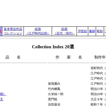
富本憲吉作品
絵画
絵画
選
浮世絵
書跡
彫刻
コレクション
（江戸時代以前）
（近代・現代）
Collection Index 20選
品 名
作 家 名
制作
室町時代（
江戸時代（
江戸時代（
曾我蕭白
江戸時代（
竹内栖鳳
明治21年（
晩暉）
久米桂一郎
明治26年（
交叉
普門暁
大正９年（1
浜田葆光
昭和７年（1