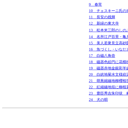
9 春宵
10 チェスキーニ氏の
11 長安の残輝
12 新緑の東大寺
13 松本米三郎のしの
14 名所江戸百景・亀
15 美人若衆見立高砂
16 魚づくし・いなだ
17 白磁八角壺
18 磁器色絵円に花模
19 磁器赤地金銀彩羊
20 白絖地菊水文様絞
21 萌葱縮緬地柳櫻桜
22 紅縮緬地垣に柳桜
23 豊臣秀吉朱印状 
24 犬の唄