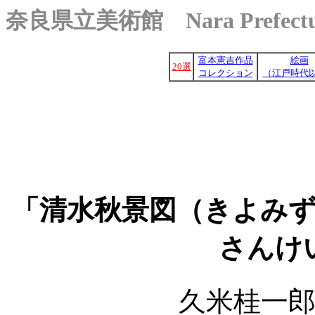
奈良県立美術館 Nara Prefectura
富本憲吉作品
絵画
20選
コレクション
（江戸時代
「清水秋景図（きよみ
さんけ
久米桂一郎（