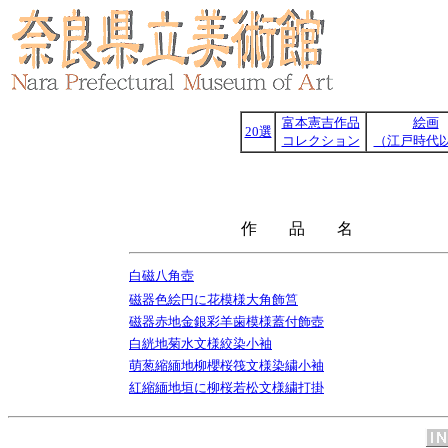
富本憲吉作品
絵画
20選
コレクション
（江戸時代
作 品 
白磁八角壺
磁器色絵円に花模様大角飾筥
磁器赤地金銀彩羊歯模様蓋付飾壺
白絖地菊水文様絞染小袖
萌葱縮緬地柳櫻桜筏文様染繍小袖
紅縮緬地垣に柳桜若松文様繍打掛