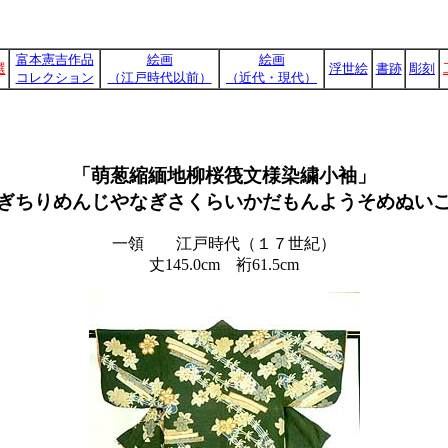
富本憲吉作品
絵画
絵画
選
浮世絵
書跡
彫刻
コレクション
（江戸時代以前）
（近代・現代）
「萌葱縮緬地柳桜筏文様染繍小袖」
ぎちりめんじやなぎさくらいかだもんようそめぬい
一領 江戸時代（１７世紀）
丈145.0cm 裄61.5cm