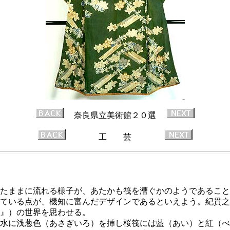
奈良県立美術館２０選
工 芸
たままに流れる様子が、あたかも筏を漕ぐかのようであること
ている点が、機知に富んだデザインであるといえよう。紀貫之
』）の世界を思わせる。
水に浅葱色（あさぎいろ）を挿し桜筏には藍（あい）と紅（べ