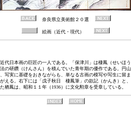
奈良県立美術館２０選
絵画（近代・現代）
近代日本画の巨匠の一人である。「保津川」は棲鳳（せいほう
な描法の研鑽（けんさん）を積んでいた青年期の優作である。円山応
、写実に基礎をおきながらも、単なる古画の模写や写生に留ま
がえる。右下には「戊子秋日 棲鳳筆」の款記（かんき）と、
た栖鳳は、昭和１１年（1936）に文化勲章を受章している。