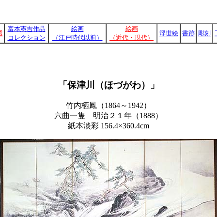
富本憲吉作品
絵画
絵画
選
浮世絵
書跡
彫刻
コレクション
（江戸時代以前）
（近代・現代）
「保津川（ほづがわ）」
竹内栖鳳（1864～1942）
六曲一隻 明治２１年（1888）
紙本淡彩 156.4×360.4cm