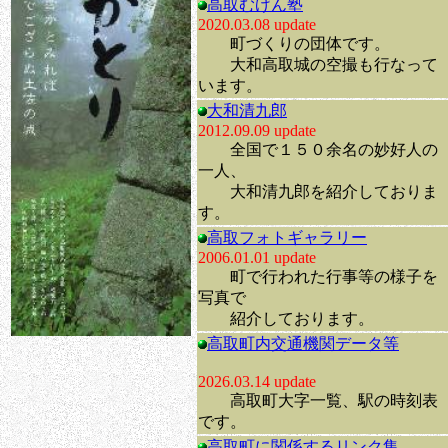
高取むげん塾
2020.03.08 update
町づくりの団体です。
大和高取城の空撮も行なって
います。
大和清九郎
2012.09.09 update
全国で１５０余名の妙好人の
一人、
大和清九郎を紹介しておりま
す。
高取フォトギャラリー
2006.01.01 update
町で行われた行事等の様子を
写真で
紹介しております。
高取町内交通機関データ等
2026.03.14 update
高取町大字一覧、駅の時刻表
です。
高取町に関係するリンク集