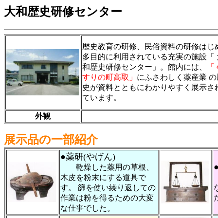
大和歴史研修センター
歴史教育の研修、民俗資料の研修はじ
多目的に利用されている充実の施設「 
和歴史研修センター」。館内には、
「
すりの町高取」
にふさわしく薬産業 の
史が資料とともにわかりやすく展示さ
ています。
外観
展示品の一部紹介
●薬研(やげん)
乾燥した薬用の草根、
木皮を粉末にする道具で
す。 篩を使い繰り返しての
作業は粉を得るための大変
な仕事でした。