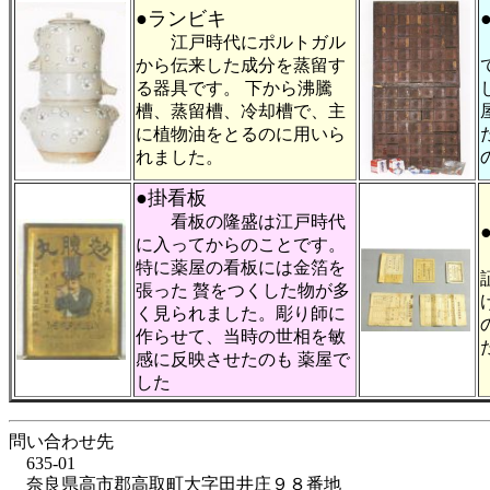
●ランビキ
江戸時代にポルトガル
から伝来した成分を蒸留す
る器具です。 下から沸騰
槽、蒸留槽、冷却槽で、主
に植物油をとるのに用いら
れました。
●掛看板
看板の隆盛は江戸時代
に入ってからのことです。
特に薬屋の看板には金箔を
張った 贅をつくした物が多
く見られました。彫り師に
作らせて、当時の世相を敏
感に反映させたのも 薬屋で
した
問い合わせ先
635-01
奈良県高市郡高取町大字田井庄９８番地